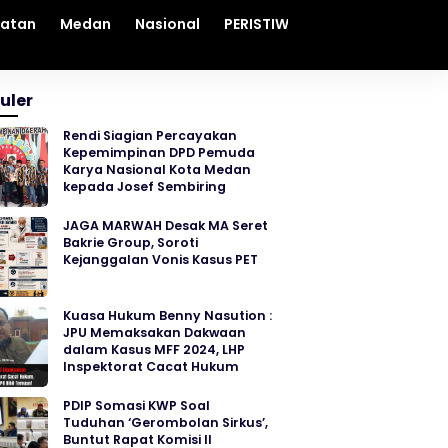
hatan
Medan
Nasional
PERISTIWA
Sosial
Sumut
uler
Rendi Siagian Percayakan
Kepemimpinan DPD Pemuda
Karya Nasional Kota Medan
kepada Josef Sembiring
JAGA MARWAH Desak MA Seret
Bakrie Group, Soroti
Kejanggalan Vonis Kasus PET
Kuasa Hukum Benny Nasution :
JPU Memaksakan Dakwaan
dalam Kasus MFF 2024, LHP
Inspektorat Cacat Hukum
PDIP Somasi KWP Soal
Tuduhan ‘Gerombolan Sirkus’,
Buntut Rapat Komisi II