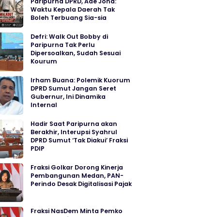
Paripurna DPRD, Ade Jona:
Waktu Kepala Daerah Tak
Boleh Terbuang Sia-sia
Defri: Walk Out Bobby di
Paripurna Tak Perlu
Dipersoalkan, Sudah Sesuai
Kourum
Irham Buana: Polemik Kuorum
DPRD Sumut Jangan Seret
Gubernur, Ini Dinamika
Internal
Hadir Saat Paripurna akan
Berakhir, Interupsi Syahrul
DPRD Sumut ‘Tak Diakui’ Fraksi
PDIP
Fraksi Golkar Dorong Kinerja
Pembangunan Medan, PAN-
Perindo Desak Digitalisasi Pajak
Fraksi NasDem Minta Pemko