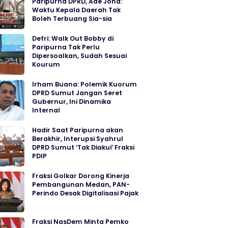
Paripurna DPRD, Ade Jona:
Waktu Kepala Daerah Tak
Boleh Terbuang Sia-sia
Defri: Walk Out Bobby di
Paripurna Tak Perlu
Dipersoalkan, Sudah Sesuai
Kourum
Irham Buana: Polemik Kuorum
DPRD Sumut Jangan Seret
Gubernur, Ini Dinamika
Internal
Hadir Saat Paripurna akan
Berakhir, Interupsi Syahrul
DPRD Sumut ‘Tak Diakui’ Fraksi
PDIP
Fraksi Golkar Dorong Kinerja
Pembangunan Medan, PAN-
Perindo Desak Digitalisasi Pajak
Fraksi NasDem Minta Pemko