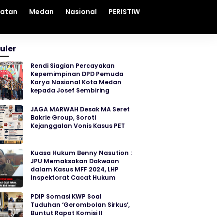
hatan
Medan
Nasional
PERISTIWA
Sosial
Sumut
uler
Rendi Siagian Percayakan
Kepemimpinan DPD Pemuda
Karya Nasional Kota Medan
kepada Josef Sembiring
JAGA MARWAH Desak MA Seret
Bakrie Group, Soroti
Kejanggalan Vonis Kasus PET
Kuasa Hukum Benny Nasution :
JPU Memaksakan Dakwaan
dalam Kasus MFF 2024, LHP
Inspektorat Cacat Hukum
PDIP Somasi KWP Soal
Tuduhan ‘Gerombolan Sirkus’,
Buntut Rapat Komisi II