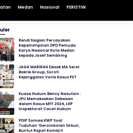
hatan
Medan
Nasional
PERISTIWA
Sosial
Sumut
uler
Rendi Siagian Percayakan
Kepemimpinan DPD Pemuda
Karya Nasional Kota Medan
kepada Josef Sembiring
JAGA MARWAH Desak MA Seret
Bakrie Group, Soroti
Kejanggalan Vonis Kasus PET
Kuasa Hukum Benny Nasution :
JPU Memaksakan Dakwaan
dalam Kasus MFF 2024, LHP
Inspektorat Cacat Hukum
PDIP Somasi KWP Soal
Tuduhan ‘Gerombolan Sirkus’,
Buntut Rapat Komisi II