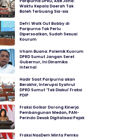
Paripurna DPRD, Ade Jona:
Waktu Kepala Daerah Tak
Boleh Terbuang Sia-sia
Defri: Walk Out Bobby di
Paripurna Tak Perlu
Dipersoalkan, Sudah Sesuai
Kourum
Irham Buana: Polemik Kuorum
DPRD Sumut Jangan Seret
Gubernur, Ini Dinamika
Internal
Hadir Saat Paripurna akan
Berakhir, Interupsi Syahrul
DPRD Sumut ‘Tak Diakui’ Fraksi
PDIP
Fraksi Golkar Dorong Kinerja
Pembangunan Medan, PAN-
Perindo Desak Digitalisasi Pajak
Fraksi NasDem Minta Pemko