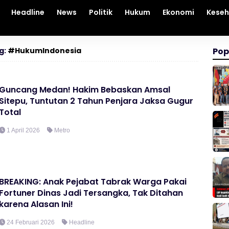
Headline
News
Politik
Hukum
Ekonomi
Kese
g:
#HukumIndonesia
Pop
Guncang Medan! Hakim Bebaskan Amsal
Sitepu, Tuntutan 2 Tahun Penjara Jaksa Gugur
Total
1 April 2026
Metro
BREAKING: Anak Pejabat Tabrak Warga Pakai
Fortuner Dinas Jadi Tersangka, Tak Ditahan
karena Alasan Ini!
24 Februari 2026
Headline