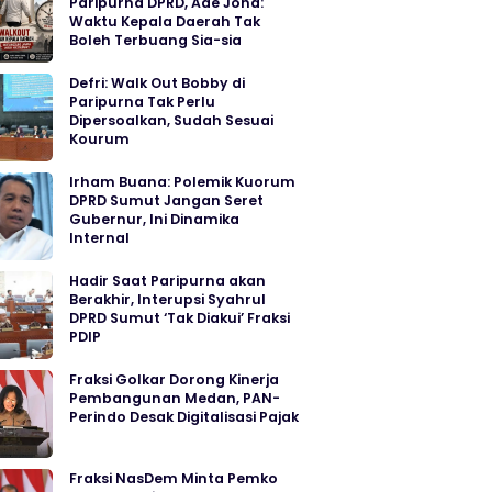
Paripurna DPRD, Ade Jona:
Waktu Kepala Daerah Tak
Boleh Terbuang Sia-sia
Defri: Walk Out Bobby di
Paripurna Tak Perlu
Dipersoalkan, Sudah Sesuai
Kourum
Irham Buana: Polemik Kuorum
DPRD Sumut Jangan Seret
Gubernur, Ini Dinamika
Internal
Hadir Saat Paripurna akan
Berakhir, Interupsi Syahrul
DPRD Sumut ‘Tak Diakui’ Fraksi
PDIP
Fraksi Golkar Dorong Kinerja
Pembangunan Medan, PAN-
Perindo Desak Digitalisasi Pajak
Fraksi NasDem Minta Pemko