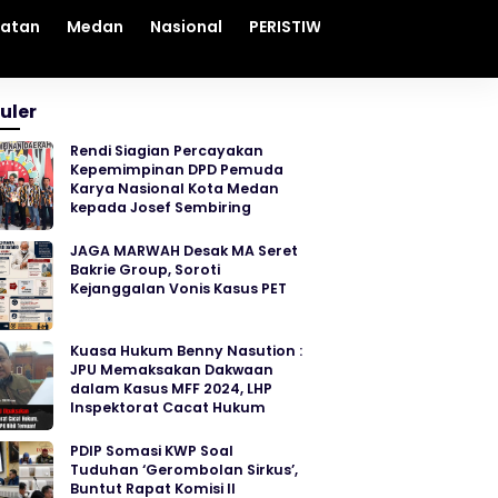
hatan
Medan
Nasional
PERISTIWA
Sosial
Sumut
uler
Rendi Siagian Percayakan
Kepemimpinan DPD Pemuda
Karya Nasional Kota Medan
kepada Josef Sembiring
JAGA MARWAH Desak MA Seret
Bakrie Group, Soroti
Kejanggalan Vonis Kasus PET
Kuasa Hukum Benny Nasution :
JPU Memaksakan Dakwaan
dalam Kasus MFF 2024, LHP
Inspektorat Cacat Hukum
PDIP Somasi KWP Soal
Tuduhan ‘Gerombolan Sirkus’,
Buntut Rapat Komisi II