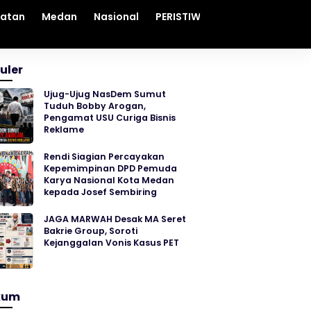
hatan
Medan
Nasional
PERISTIWA
Sosial
Sumut
uler
Ujug-Ujug NasDem Sumut
Tuduh Bobby Arogan,
Pengamat USU Curiga Bisnis
Reklame
Rendi Siagian Percayakan
Kepemimpinan DPD Pemuda
Karya Nasional Kota Medan
kepada Josef Sembiring
JAGA MARWAH Desak MA Seret
Bakrie Group, Soroti
Kejanggalan Vonis Kasus PET
kum