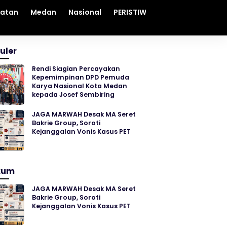
hatan
Medan
Nasional
PERISTIWA
Sosial
Sumut
uler
Rendi Siagian Percayakan
Kepemimpinan DPD Pemuda
Karya Nasional Kota Medan
kepada Josef Sembiring
JAGA MARWAH Desak MA Seret
Bakrie Group, Soroti
Kejanggalan Vonis Kasus PET
kum
JAGA MARWAH Desak MA Seret
Bakrie Group, Soroti
Kejanggalan Vonis Kasus PET