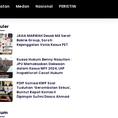
hatan
Medan
Nasional
PERISTIWA
Sosial
Sumut
uler
JAGA MARWAH Desak MA Seret
Bakrie Group, Soroti
Kejanggalan Vonis Kasus PET
Kuasa Hukum Benny Nasution :
JPU Memaksakan Dakwaan
dalam Kasus MFF 2024, LHP
Inspektorat Cacat Hukum
PDIP Somasi KWP Soal
Tuduhan ‘Gerombolan Sirkus’,
Buntut Rapat Komisi II
Dipimpin Sufmi Dasco Ahmad
kum