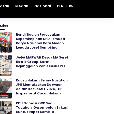
hatan
Medan
Nasional
PERISTIWA
Sosial
Sumut
uler
Rendi Siagian Percayakan
Kepemimpinan DPD Pemuda
Karya Nasional Kota Medan
kepada Josef Sembiring
JAGA MARWAH Desak MA Seret
Bakrie Group, Soroti
Kejanggalan Vonis Kasus PET
Kuasa Hukum Benny Nasution :
JPU Memaksakan Dakwaan
dalam Kasus MFF 2024, LHP
Inspektorat Cacat Hukum
PDIP Somasi KWP Soal
Tuduhan ‘Gerombolan Sirkus’,
Buntut Rapat Komisi II