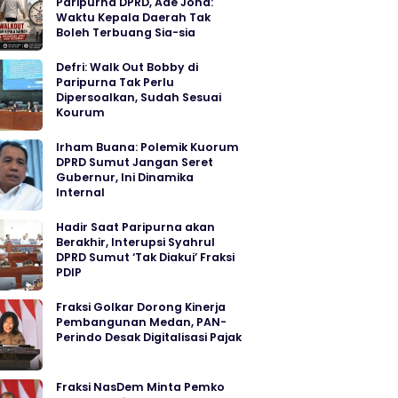
Paripurna DPRD, Ade Jona:
Waktu Kepala Daerah Tak
Boleh Terbuang Sia-sia
Defri: Walk Out Bobby di
Paripurna Tak Perlu
Dipersoalkan, Sudah Sesuai
Kourum
Irham Buana: Polemik Kuorum
DPRD Sumut Jangan Seret
Gubernur, Ini Dinamika
Internal
Hadir Saat Paripurna akan
Berakhir, Interupsi Syahrul
DPRD Sumut ‘Tak Diakui’ Fraksi
PDIP
Fraksi Golkar Dorong Kinerja
Pembangunan Medan, PAN-
Perindo Desak Digitalisasi Pajak
Fraksi NasDem Minta Pemko