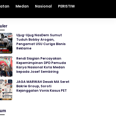
hatan
Medan
Nasional
PERISTIWA
Sosial
Sumut
uler
Ujug-Ujug NasDem Sumut
Tuduh Bobby Arogan,
Pengamat USU Curiga Bisnis
Reklame
Rendi Siagian Percayakan
Kepemimpinan DPD Pemuda
Karya Nasional Kota Medan
kepada Josef Sembiring
JAGA MARWAH Desak MA Seret
Bakrie Group, Soroti
Kejanggalan Vonis Kasus PET
kum