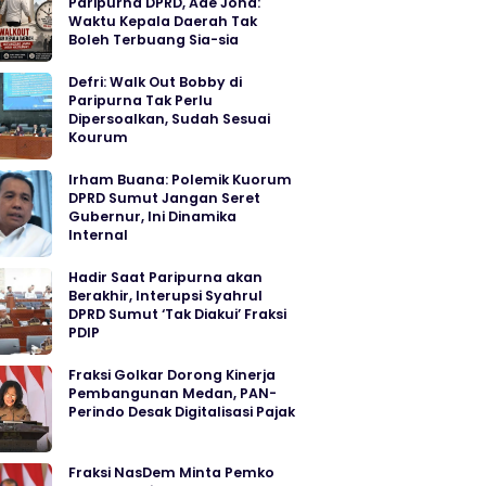
Paripurna DPRD, Ade Jona:
Waktu Kepala Daerah Tak
Boleh Terbuang Sia-sia
Defri: Walk Out Bobby di
Paripurna Tak Perlu
Dipersoalkan, Sudah Sesuai
Kourum
Irham Buana: Polemik Kuorum
DPRD Sumut Jangan Seret
Gubernur, Ini Dinamika
Internal
Hadir Saat Paripurna akan
Berakhir, Interupsi Syahrul
DPRD Sumut ‘Tak Diakui’ Fraksi
PDIP
Fraksi Golkar Dorong Kinerja
Pembangunan Medan, PAN-
Perindo Desak Digitalisasi Pajak
Fraksi NasDem Minta Pemko