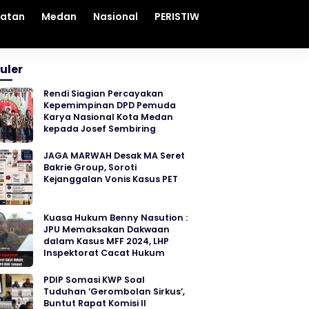
hatan
Medan
Nasional
PERISTIWA
Sosial
Sumut
uler
Rendi Siagian Percayakan
Kepemimpinan DPD Pemuda
Karya Nasional Kota Medan
kepada Josef Sembiring
JAGA MARWAH Desak MA Seret
Bakrie Group, Soroti
Kejanggalan Vonis Kasus PET
Kuasa Hukum Benny Nasution :
JPU Memaksakan Dakwaan
dalam Kasus MFF 2024, LHP
Inspektorat Cacat Hukum
PDIP Somasi KWP Soal
Tuduhan ‘Gerombolan Sirkus’,
Buntut Rapat Komisi II