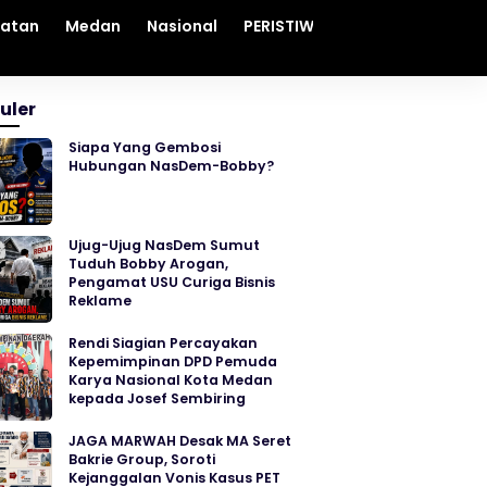
hatan
Medan
Nasional
PERISTIWA
Sosial
Sumut
uler
Siapa Yang Gembosi
Hubungan NasDem-Bobby?
Ujug-Ujug NasDem Sumut
Tuduh Bobby Arogan,
Pengamat USU Curiga Bisnis
Reklame
Rendi Siagian Percayakan
Kepemimpinan DPD Pemuda
Karya Nasional Kota Medan
kepada Josef Sembiring
JAGA MARWAH Desak MA Seret
Bakrie Group, Soroti
Kejanggalan Vonis Kasus PET