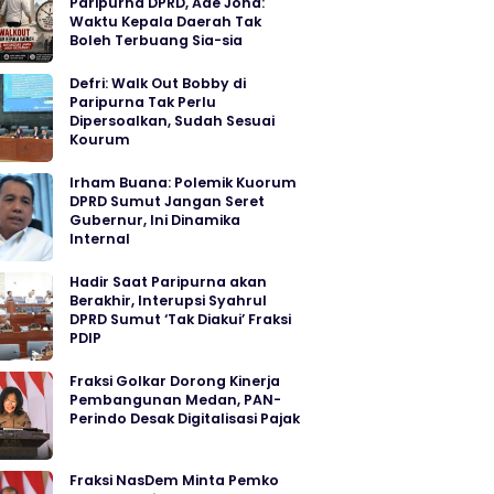
Paripurna DPRD, Ade Jona:
Waktu Kepala Daerah Tak
Boleh Terbuang Sia-sia
Defri: Walk Out Bobby di
Paripurna Tak Perlu
Dipersoalkan, Sudah Sesuai
Kourum
Irham Buana: Polemik Kuorum
DPRD Sumut Jangan Seret
Gubernur, Ini Dinamika
Internal
Hadir Saat Paripurna akan
Berakhir, Interupsi Syahrul
DPRD Sumut ‘Tak Diakui’ Fraksi
PDIP
Fraksi Golkar Dorong Kinerja
Pembangunan Medan, PAN-
Perindo Desak Digitalisasi Pajak
Fraksi NasDem Minta Pemko