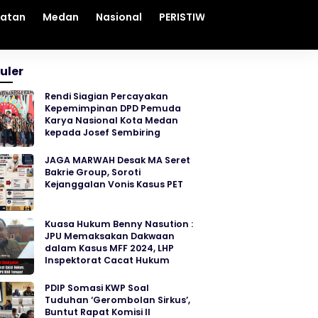
hatan
Medan
Nasional
PERISTIWA
Sosial
Sumut
uler
Rendi Siagian Percayakan
Kepemimpinan DPD Pemuda
Karya Nasional Kota Medan
kepada Josef Sembiring
JAGA MARWAH Desak MA Seret
Bakrie Group, Soroti
Kejanggalan Vonis Kasus PET
Kuasa Hukum Benny Nasution :
JPU Memaksakan Dakwaan
dalam Kasus MFF 2024, LHP
Inspektorat Cacat Hukum
PDIP Somasi KWP Soal
Tuduhan ‘Gerombolan Sirkus’,
Buntut Rapat Komisi II