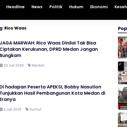
Headline
News
Politik
Hukum
Ekonomi
Kese
g:
Rico Waas
Pop
JAGA MARWAH: Rico Waas Dinilai Tak Bisa
Ciptakan Kerukunan, DPRD Medan Jangan
Bungkam
20 Juli 2026
Medan
Di hadapan Peserta APEKSI, Bobby Nasution
Tunjukkan Hasil Pembangunan Kota Medan di
Eranya
2 Juli 2026
Sumut