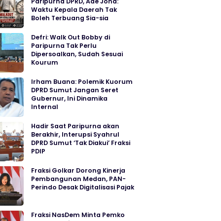
Paripurna DPRD, Ade Jona:
Waktu Kepala Daerah Tak
Boleh Terbuang Sia-sia
Defri: Walk Out Bobby di
Paripurna Tak Perlu
Dipersoalkan, Sudah Sesuai
Kourum
Irham Buana: Polemik Kuorum
DPRD Sumut Jangan Seret
Gubernur, Ini Dinamika
Internal
Hadir Saat Paripurna akan
Berakhir, Interupsi Syahrul
DPRD Sumut ‘Tak Diakui’ Fraksi
PDIP
Fraksi Golkar Dorong Kinerja
Pembangunan Medan, PAN-
Perindo Desak Digitalisasi Pajak
Fraksi NasDem Minta Pemko