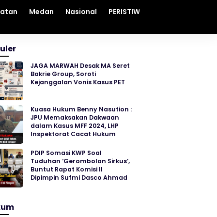
hatan
Medan
Nasional
PERISTIWA
Sosial
Sumut
uler
JAGA MARWAH Desak MA Seret
Bakrie Group, Soroti
Kejanggalan Vonis Kasus PET
Kuasa Hukum Benny Nasution :
JPU Memaksakan Dakwaan
dalam Kasus MFF 2024, LHP
Inspektorat Cacat Hukum
PDIP Somasi KWP Soal
Tuduhan ‘Gerombolan Sirkus’,
Buntut Rapat Komisi II
Dipimpin Sufmi Dasco Ahmad
kum