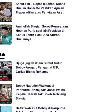
Sebut Tim 9 Dapat Tekanan, Kuasa
Hukum Don Ritto Pastikan Ajukan
Praperadilan atas Penyitaan Aset
Aminullah Siagian Soroti Pernyataan
Hotman Paris soal Izin Presiden di
Kasus Febri: Tidak Ada Aturan
Hukumnya
tik
Ujug-Ujug NasDem Sumut Tuduh
Bobby Arogan, Pengamat USU
Curiga Bisnis Reklame
Bobby Nasution Walkout di
Paripurna DPRD, Ade Jona: Waktu
Kepala Daerah Tak Boleh Terbuang
Sia-sia
Defri: Walk Out Bobby di Paripurna