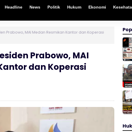
Headline
News
Politik
Hukum
Ekonomi
Kesehat
Pop
iden Prabowo, MAI Medan Resmikan Kantor dan Koperasi
residen Prabowo, MAI
antor dan Koperasi
Hu