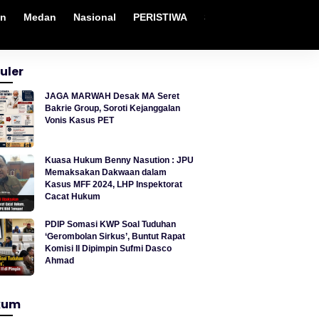
an
Medan
Nasional
PERISTIWA
Sosial
Sumut
Tek
uler
JAGA MARWAH Desak MA Seret
Bakrie Group, Soroti Kejanggalan
Vonis Kasus PET
Kuasa Hukum Benny Nasution : JPU
Memaksakan Dakwaan dalam
Kasus MFF 2024, LHP Inspektorat
Cacat Hukum
PDIP Somasi KWP Soal Tuduhan
‘Gerombolan Sirkus’, Buntut Rapat
Komisi II Dipimpin Sufmi Dasco
Ahmad
kum