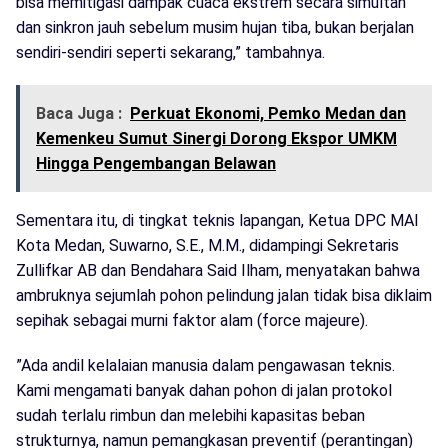
bisa memitigasi dampak cuaca ekstrem secara simultan
dan sinkron jauh sebelum musim hujan tiba, bukan berjalan
sendiri-sendiri seperti sekarang,” tambahnya.
Baca Juga :
Perkuat Ekonomi, Pemko Medan dan
Kemenkeu Sumut Sinergi Dorong Ekspor UMKM
Hingga Pengembangan Belawan
​Sementara itu, di tingkat teknis lapangan, Ketua DPC MAI
Kota Medan, Suwarno, S.E., M.M., didampingi Sekretaris
Zullifkar AB dan Bendahara Said Ilham, menyatakan bahwa
ambruknya sejumlah pohon pelindung jalan tidak bisa diklaim
sepihak sebagai murni faktor alam (force majeure).
​”Ada andil kelalaian manusia dalam pengawasan teknis.
Kami mengamati banyak dahan pohon di jalan protokol
sudah terlalu rimbun dan melebihi kapasitas beban
strukturnya, namun pemangkasan preventif (perantingan)