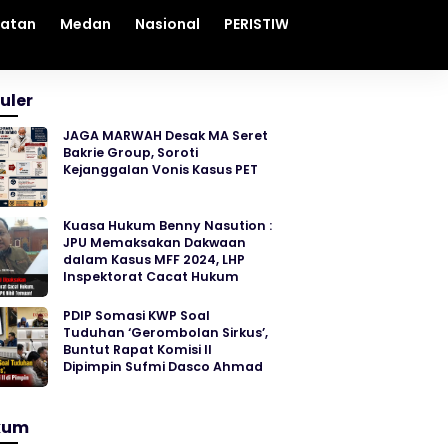
hatan
Medan
Nasional
PERISTIWA
Sosial
Sumut
uler
JAGA MARWAH Desak MA Seret
Bakrie Group, Soroti
Kejanggalan Vonis Kasus PET
Kuasa Hukum Benny Nasution :
JPU Memaksakan Dakwaan
dalam Kasus MFF 2024, LHP
Inspektorat Cacat Hukum
PDIP Somasi KWP Soal
Tuduhan ‘Gerombolan Sirkus’,
Buntut Rapat Komisi II
Dipimpin Sufmi Dasco Ahmad
kum