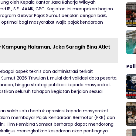
gsung oleh Kepala Kantor Jasa Raharja Wilayah
d.IP., S.E., AAAIK, CPC. Kegiatan ini merupakan bagian
rogram Gebyar Pajak Sumut berjalan dengan baik,
optimal bagi masyarakat wajib pajak kendaraan
e Kampung Halaman, Jeka Saragih Bina Atlet
Poli
bagai aspek teknis dan administrasi terkait
umut 2026 Triwulan I, mulai dari validasi data peserta,
naan, hingga strategi publikasi kepada masyarakat.
tikan seluruh tahapan kegiatan berjalan sesuai
n salah satu bentuk apresiasi kepada masyarakat
alam membayar Pajak Kendaraan Bermotor (PKB) dan
m ini, Tim Pembina Samsat berharap dapat mendorong
kaligus meningkatkan kesadaran akan pentingnya