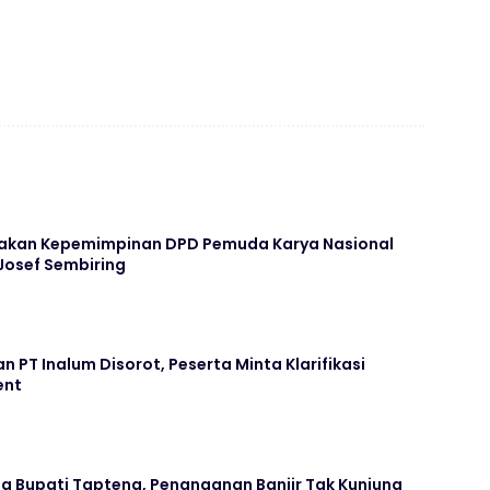
yakan Kepemimpinan DPD Pemuda Karya Nasional
osef Sembiring
n PT Inalum Disorot, Peserta Minta Klarifikasi
ent
erja Bupati Tapteng, Penanganan Banjir Tak Kunjung