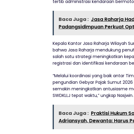
tertib administrasi kendaraan bermoto
Baca Juga :
Jasa Raharja Had
Padangsidimpuan Perkuat Opt
Kepala Kantor Jasa Raharja Wilayah S
bahwa Jasa Raharja mendukung penuh
salah satu strategi meningkatkan k
registrasi dan identifikasi kendaraan b
“Melalui koordinasi yang baik antar T
pengundian Gebyar Pajak Sumut 2026 Tr
semakin meningkatkan antusiasme ma
SWDKLLJ tepat waktu,” ungkap Nasjwin.
Baca Juga :
Praktisi Hukum S
Adriansyah, Dewanta: Harus P