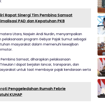
r.
iri Rapat Sinergi Tim Pembina Samsat
imalisasi PAD dan Kepatuhan PKB
umatera Utara, Nasjwin Andi Nurdin, menyampaikan
 pelaksanaan program Gebyar Pajak Sumut sebagai
epatuhan masyarakat dalam memenuhi kewajiban
ermotor.
im Pembina Samsat, diharapkan pelaksanaan
iwulan I dapat berjalan lancar, transparan, dan
syarakat untuk taat membayar pajak kendaraan serta
oroti Penggeledahan Rumah Febrie
atuhi KUHAP