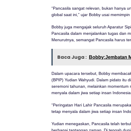
“Pancasila sangat relevan, bukan hanya un
global saat ini,” ujar Bobby usai memimpin
Bobby juga mengajak seluruh Aparatur Sipi
Pancasila dalam menjalankan tugas dan m
Menurutnya, semangat Pancasila harus te
Baca Juga :
Bobby:Jembatan Mo
Dalam upacara tersebut, Bobby membacak
(BPIP) Yudian Wahyudi. Dalam pidato itu 
seremoni tahunan, melainkan momentum refl
menyala dalam jiwa setiap insan Indonesia
“Peringatan Hari Lahir Pancasila merupak
tetap menyala dalam jiwa setiap insan Indo
Yudian menegaskan, Pancasila telah terb
berbagai tantangan zaman. Di tengah duni