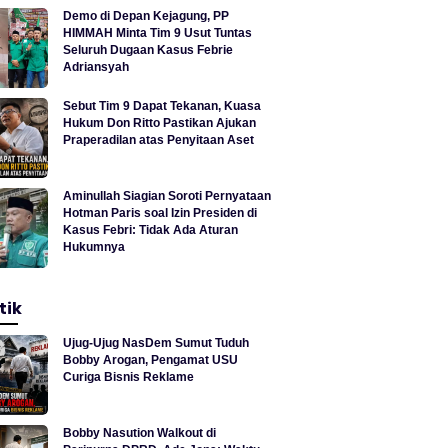
Demo di Depan Kejagung, PP
HIMMAH Minta Tim 9 Usut Tuntas
Seluruh Dugaan Kasus Febrie
Adriansyah
Sebut Tim 9 Dapat Tekanan, Kuasa
Hukum Don Ritto Pastikan Ajukan
Praperadilan atas Penyitaan Aset
Aminullah Siagian Soroti Pernyataan
Hotman Paris soal Izin Presiden di
Kasus Febri: Tidak Ada Aturan
Hukumnya
tik
Ujug-Ujug NasDem Sumut Tuduh
Bobby Arogan, Pengamat USU
Curiga Bisnis Reklame
Bobby Nasution Walkout di