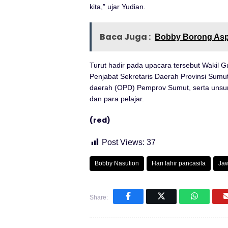
kita,” ujar Yudian.
Baca Juga :
Bobby Borong Aspir
Turut hadir pada upacara tersebut Wakil
Penjabat Sekretaris Daerah Provinsi Sumu
daerah (OPD) Pemprov Sumut, serta unsur F
dan para pelajar.
(red)
Post Views:
37
Bobby Nasution
Hari lahir pancasila
Jaw
Share: