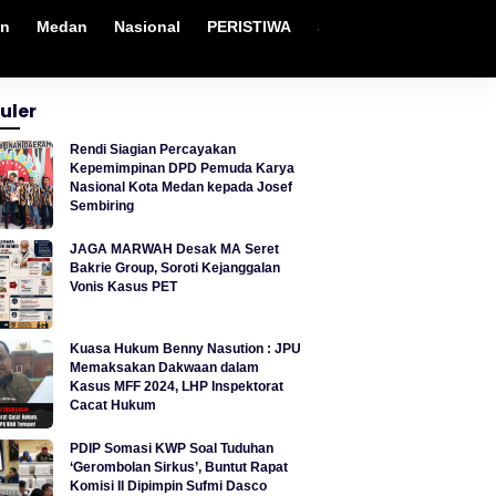
an
Medan
Nasional
PERISTIWA
Sosial
Sumut
Tek
uler
Rendi Siagian Percayakan
Kepemimpinan DPD Pemuda Karya
Nasional Kota Medan kepada Josef
Sembiring
JAGA MARWAH Desak MA Seret
Bakrie Group, Soroti Kejanggalan
Vonis Kasus PET
Kuasa Hukum Benny Nasution : JPU
Memaksakan Dakwaan dalam
Kasus MFF 2024, LHP Inspektorat
Cacat Hukum
PDIP Somasi KWP Soal Tuduhan
‘Gerombolan Sirkus’, Buntut Rapat
Komisi II Dipimpin Sufmi Dasco