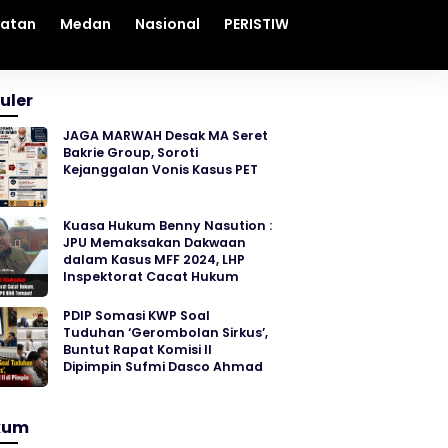
hatan
Medan
Nasional
PERISTIWA
Sosial
Sumut
uler
JAGA MARWAH Desak MA Seret
Bakrie Group, Soroti
Kejanggalan Vonis Kasus PET
Kuasa Hukum Benny Nasution :
JPU Memaksakan Dakwaan
dalam Kasus MFF 2024, LHP
Inspektorat Cacat Hukum
PDIP Somasi KWP Soal
Tuduhan ‘Gerombolan Sirkus’,
Buntut Rapat Komisi II
Dipimpin Sufmi Dasco Ahmad
kum