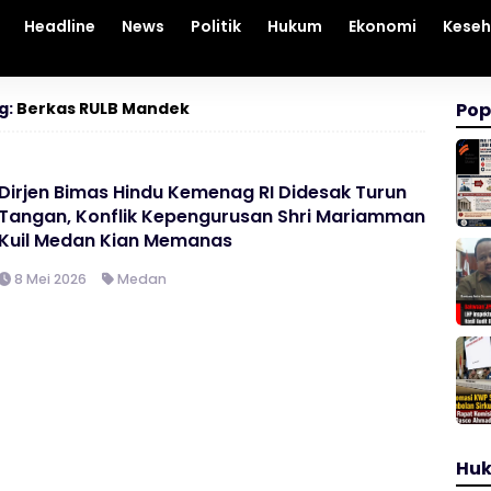
Headline
News
Politik
Hukum
Ekonomi
Kese
g:
Berkas RULB Mandek
Pop
Dirjen Bimas Hindu Kemenag RI Didesak Turun
Tangan, Konflik Kepengurusan Shri Mariamman
Kuil Medan Kian Memanas
8 Mei 2026
Medan
Hu