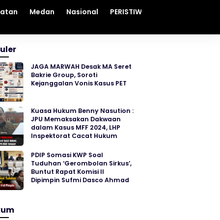
hatan
Medan
Nasional
PERISTIWA
Sosial
Sumut
uler
JAGA MARWAH Desak MA Seret
Bakrie Group, Soroti
Kejanggalan Vonis Kasus PET
Kuasa Hukum Benny Nasution :
JPU Memaksakan Dakwaan
dalam Kasus MFF 2024, LHP
Inspektorat Cacat Hukum
PDIP Somasi KWP Soal
Tuduhan ‘Gerombolan Sirkus’,
Buntut Rapat Komisi II
Dipimpin Sufmi Dasco Ahmad
kum