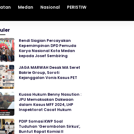
hatan
Medan
Nasional
PERISTIWA
Sosial
Sumut
uler
Rendi Siagian Percayakan
Kepemimpinan DPD Pemuda
Karya Nasional Kota Medan
kepada Josef Sembiring
JAGA MARWAH Desak MA Seret
Bakrie Group, Soroti
Kejanggalan Vonis Kasus PET
Kuasa Hukum Benny Nasution :
JPU Memaksakan Dakwaan
dalam Kasus MFF 2024, LHP
Inspektorat Cacat Hukum
PDIP Somasi KWP Soal
Tuduhan ‘Gerombolan Sirkus’,
Buntut Rapat Komisi II