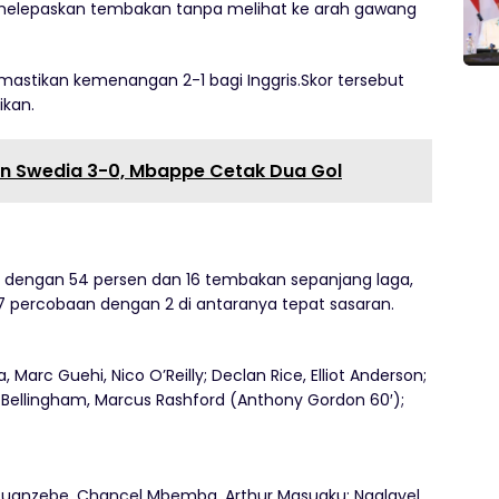
n melepaskan tembakan tanpa melihat ke arah gawang
astikan kemenangan 2-1 bagi Inggris.Skor tersebut
ikan.
an Swedia 3-0, Mbappe Cetak Dua Gol
 dengan 54 persen dan 16 tembakan sepanjang laga,
percobaan dengan 2 di antaranya tepat sasaran.
, Marc Guehi, Nico O’Reilly; Declan Rice, Elliot Anderson;
 Bellingham, Marcus Rashford (Anthony Gordon 60′);
l Tuanzebe, Chancel Mbemba, Arthur Masuaku; Ngalayel