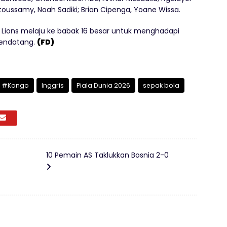
ussamy, Noah Sadiki; Brian Cipenga, Yoane Wissa.
ions melaju ke babak 16 besar untuk menghadapi
mendatang.
(FD)
#Kongo
Inggris
Piala Dunia 2026
sepak bola
10 Pemain AS Taklukkan Bosnia 2-0