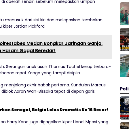
i daerah sendiri sebelum melepaskan umpan
tu menusuk dari sisi kiri dan melepaskan tembakan
 kiper Jordan Pickford.
olrestabes Medan Bongkar Jaringan Ganja:
n Haram Gagal Beredar!
rah. Serangan anak asuh Thomas Tuchel kerap terburu-
hanan rapat Kongo yang tampil disiplin.
ng menjelang akhir babak pertama. Sundulan Marcus
Poli
diblok Aaron Wan-Bissaka tepat di depan garis
urkan Senegal, Belgia Lolos Dramatis Ke 16 Besar!
n Harry Kane juga digagalkan kiper Lionel Mpasi yang