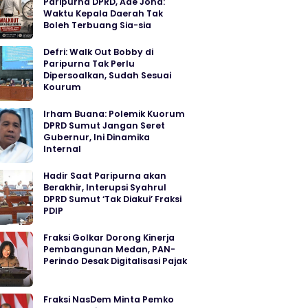
Paripurna DPRD, Ade Jona:
Waktu Kepala Daerah Tak
Boleh Terbuang Sia-sia
Defri: Walk Out Bobby di
Paripurna Tak Perlu
Dipersoalkan, Sudah Sesuai
Kourum
Irham Buana: Polemik Kuorum
DPRD Sumut Jangan Seret
Gubernur, Ini Dinamika
Internal
Hadir Saat Paripurna akan
Berakhir, Interupsi Syahrul
DPRD Sumut ‘Tak Diakui’ Fraksi
PDIP
Fraksi Golkar Dorong Kinerja
Pembangunan Medan, PAN-
Perindo Desak Digitalisasi Pajak
Fraksi NasDem Minta Pemko