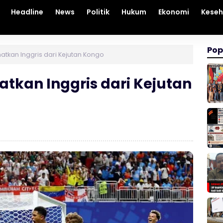
Headline
News
Politik
Hukum
Ekonomi
Kese
Pop
tkan Inggris dari Kejutan Kongo
tkan Inggris dari Kejutan