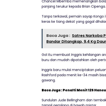
Chancel Mbemba memenangkan bola d
panjang terukur kepada Brian Cipenga.
Tanpa terkawal, pemain sayap Kongo i
keras ke tiang dekat yang gagal dihalau
Baca Juga :
Satres Narkoba P
Bandar Ditangkap, 9,4 Kg Dau
Gol itu membuat Inggris kehilangan a
buru dan mudah dipatahkan oleh perta
Inggris baru mulai menciptakan pelua
Rashford pada menit ke-34 masih bisa 
gawang.
Baca Juga : Penalti Menit 125 Hanc
Sundulan Jude Bellingham dan tembaka
tampil gemilang di bawah mistar.