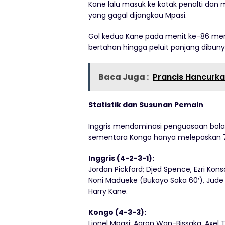
Kane lalu masuk ke kotak penalti da
yang gagal dijangkau Mpasi.
Gol kedua Kane pada menit ke-86 mem
bertahan hingga peluit panjang dibuny
Baca Juga :
Prancis Hancurk
Statistik dan Susunan Pemain
Inggris mendominasi penguasaan bola
sementara Kongo hanya melepaskan 7 
Inggris (4-2-3-1):
Jordan Pickford; Djed Spence, Ezri Konsa
Noni Madueke (Bukayo Saka 60′), Jude
Harry Kane.
Kongo (4-3-3):
Lionel Mpasi; Aaron Wan-Bissaka, Axe