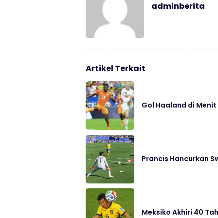
adminberita
Artikel Terkait
Gol Haaland di Menit
Prancis Hancurkan S
Meksiko Akhiri 40 Ta