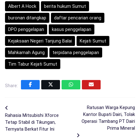
Albert A Hock
berita hukum Sumut
buronan ditangkap
daftar pencarian orang
DPO penggelapan
kasus penggelapan
Kejaksaan Negeri Tanjung Balai
Kejati Sumut
Mahkamah Agung
terpidana penggelapan
Tim Tabur Kejati Sumut
Share:
Ratusan Warga Kepung
Kantor Bupati Dairi, Tolak
Rahasia Mitsubishi Xforce
Operasi Tambang PT Dairi
Tetap Stabil di Tikungan,
Prima Mineral
Ternyata Berkat Fitur Ini