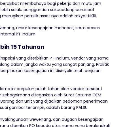
sa berakibat membahaya bagi pekerja dan mutu jam
u lebih selalu penggantian sukucadang berakibat
merugikan pemilik asset nya adalah rakyat NKRI.
nang, unsur kesengajaan monopoli, serta proses
ternal PT Inalum.
ebih 15 Tahunan
 inspeksi yang diterbitkan PT Inalum, vendor yang sama
ulang dalam jangka waktu yang sangat panjang. Praktik
pihakan kesengajaan ini disinyalir telah berjalan
elama ini berpuluh puluh tahun oleh vendor tersebut
ian sebagaimana ditegaskan oleh Surat Satuma OEM
, “Barang dan unit yang dijadikan pedoman penerimaan
esuai gambar terlampir, adalah barang PALSU.
penyalahgunaan wewenang, dan dugaan kesengajaan
rang diberikan PO kepada atas nama yang berulangkali