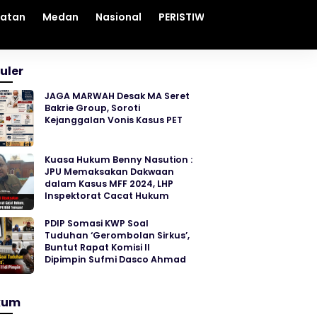
hatan
Medan
Nasional
PERISTIWA
Sosial
Sumut
uler
JAGA MARWAH Desak MA Seret
Bakrie Group, Soroti
Kejanggalan Vonis Kasus PET
Kuasa Hukum Benny Nasution :
JPU Memaksakan Dakwaan
dalam Kasus MFF 2024, LHP
Inspektorat Cacat Hukum
PDIP Somasi KWP Soal
Tuduhan ‘Gerombolan Sirkus’,
Buntut Rapat Komisi II
Dipimpin Sufmi Dasco Ahmad
kum