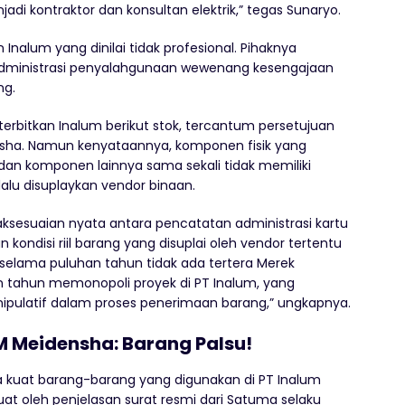
di kontraktor dan konsultan elektrik,” tegas Sunaryo.
lum yang dinilai tidak profesional. Pihaknya
ministrasi penyalahgunaan wewenang kesengajaan
ng.
erbitkan Inalum berikut stok, tercantum persetujuan
ha. Namun kenyataannya, komponen fisik yang
 dan komponen lainnya sama sekali tidak memiliki
alu disuplaykan vendor binaan.
aksesuaian nyata antara pencatatan administrasi kartu
 kondisi riil barang yang disuplai oleh vendor tertentu
selama puluhan tahun tidak ada tertera Merek
an tahun memonopoli proyek di PT Inalum, yang
ipulatif dalam proses penerimaan barang,” ungkapnya.
 Meidensha: Barang Palsu!
 kuat barang-barang yang digunakan di PT Inalum
uat oleh penjelasan surat resmi dari Satuma selaku