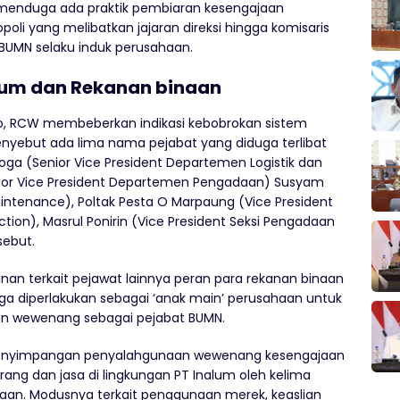
CW menduga ada praktik pembiaran kesengajaan
 yang melibatkan jajaran direksi hingga komisaris
BUMN selaku induk perusahaan.
lum dan Rekanan binaan
o, RCW membeberkan indikasi kebobrokan sistem
 menyebut ada lima nama pejabat yang diduga terlibat
oga (Senior Vice President Departemen Logistik dan
nior Vice President Departemen Pengadaan) Susyam
ntenance), Poltak Pesta O Marpaung (Vice President
ction), Masrul Ponirin (Vice President Seksi Pengadaan
sebut.
n terkait pejawat lainnya peran para rekanan binaan
uga diperlakukan sebagai ‘anak main’ perusahaan untuk
n wewenang sebagai pejabat BUMN.
k penyimpangan penyalahgunaan wewenang kesengajaan
ng dan jasa di lingkungan PT Inalum oleh kelima
aan. Modusnya terkait penggunaan merek, keaslian