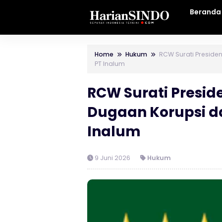
Beranda
Home
Hukum
RCW Surati Preside
PT Inalum
RCW Surati Presid
Dugaan Korupsi da
Inalum
9 Juni 2026
Hukum