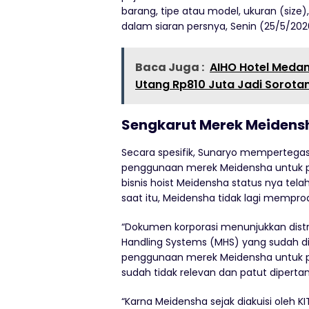
barang, tipe atau model, ukuran (size)
dalam siaran persnya, Senin (25/5/202
Baca Juga :
AIHO Hotel Medan
Utang Rp810 Juta Jadi Sorota
Sengkarut Merek Meidensh
Secara spesifik, Sunaryo mempertega
penggunaan merek Meidensha untuk pr
bisnis hoist Meidensha status nya telah 
saat itu, Meidensha tidak lagi mempro
“Dokumen korporasi menunjukkan distri
Handling Systems (MHS) yang sudah diak
penggunaan merek Meidensha untuk pro
sudah tidak relevan dan patut dipert
“Karna Meidensha sejak diakuisi oleh 