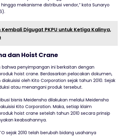
, hingga mekanisme distribusi vendor,” kata Sunaryo
6).
 Kembali Digugat PKPU untuk Ketiga Kalinya,
n
a dan Hoist Crane
s bahwa penyimpangan ini berkaitan dengan
oduk hoist crane. Berdasarkan pelacakan dokumen,
diakuisisi oleh Kito Corporation sejak tahun 2010. Sejak
duksi atau menangani produk tersebut.
busi bisnis Meidensha dilakukan melalui Meidensha
uisisi Kito Corporation. Maka, setiap klaim
duk hoist crane setelah tahun 2010 secara prinsip
anyakan keabsahannya.
KITO sejak 2010 telah berubah bidang usahanya