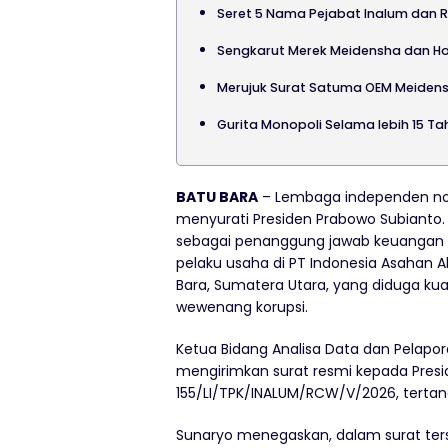
Seret 5 Nama Pejabat Inalum dan 
Sengkarut Merek Meidensha dan Ho
Merujuk Surat Satuma OEM Meidens
Gurita Monopoli Selama lebih 15 T
BATU BARA
– Lembaga independen no
menyurati Presiden Prabowo Subianto
sebagai penanggung jawab keuangan neg
pelaku usaha di PT Indonesia Asahan 
Bara, Sumatera Utara, yang diduga k
wewenang korupsi.
Ketua Bidang Analisa Data dan Pelap
mengirimkan surat resmi kepada Pre
155/LI/TPK/INALUM/RCW/V/2026, tertang
Sunaryo menegaskan, dalam surat te