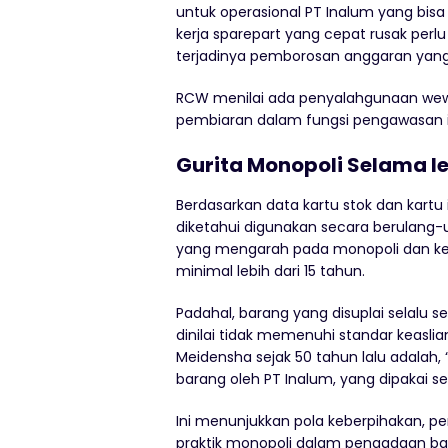
untuk operasional PT Inalum yang bi
kerja sparepart yang cepat rusak perl
terjadinya pemborosan anggaran yang 
RCW menilai ada penyalahgunaan wewe
pembiaran dalam fungsi pengawasan in
Gurita Monopoli Selama l
Berdasarkan data kartu stok dan kartu
diketahui digunakan secara berulang-
yang mengarah pada monopoli dan keber
minimal lebih dari 15 tahun.
Padahal, barang yang disuplai selalu s
dinilai tidak memenuhi standar keasl
Meidensha sejak 50 tahun lalu adalah
barang oleh PT Inalum, yang dipakai s
Ini menunjukkan pola keberpihakan, 
praktik monopoli dalam pengadaan ba