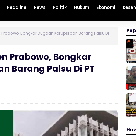
Headline
News
Politik
Hukum
Ekonomi
Kese
Pop
n Prabowo, Bongkar Dugaan Korupsi dan Barang Palsu Di
en Prabowo, Bongkar
n Barang Palsu Di PT
Hu