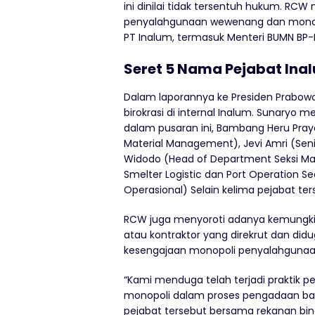
ini dinilai tidak tersentuh hukum. R
penyalahgunaan wewenang dan monopoli
PT Inalum, termasuk Menteri BUMN BP-
Seret 5 Nama Pejabat Ina
Dalam laporannya ke Presiden Prabow
birokrasi di internal Inalum. Sunaryo
dalam pusaran ini, Bambang Heru Pray
Material Management), Jevi Amri (Se
Widodo (Head of Department Seksi Mai
Smelter Logistic dan Port Operation Se
Operasional) Selain kelima pejabat ter
RCW juga menyoroti adanya kemungkina
atau kontraktor yang direkrut dan did
kesengajaan monopoli penyalahgunaa
“Kami menduga telah terjadi prakti
monopoli dalam proses pengadaan bara
pejabat tersebut bersama rekanan bin