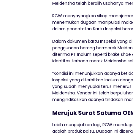
Meidensha telah beralih usahanya menja
RCW menyayangkan sikap manajemen Ina
menemukan dugaan manipulasi malad
dalam pencatatan Kartu Inspeksi bara
Dalam dokumen kartu Inspeksi yang dit
penggunaan barang bermerek Meidens
diterima PT Inalum seperti brake shoe
identitas terbaca merek Meidensha sel
“Kondisi ini menunjukkan adanya ketid
Inspeksi yang diterbitkan Inalum dengan
yang sudah menyuplai terus menerus 
Meidensha. Vendor ini telah berpuluh
mengindikasikan adanya tindakan man
Merujuk Surat Satuma OEM
Lebih mengejutkan lagi, RCW menduga
adalah produk palsu. Dugaan ini diperk