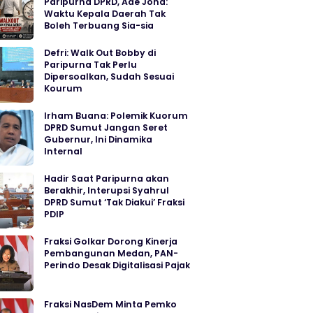
Paripurna DPRD, Ade Jona:
Waktu Kepala Daerah Tak
Boleh Terbuang Sia-sia
Defri: Walk Out Bobby di
Paripurna Tak Perlu
Dipersoalkan, Sudah Sesuai
Kourum
Irham Buana: Polemik Kuorum
DPRD Sumut Jangan Seret
Gubernur, Ini Dinamika
Internal
Hadir Saat Paripurna akan
Berakhir, Interupsi Syahrul
DPRD Sumut ‘Tak Diakui’ Fraksi
PDIP
Fraksi Golkar Dorong Kinerja
Pembangunan Medan, PAN-
Perindo Desak Digitalisasi Pajak
Fraksi NasDem Minta Pemko