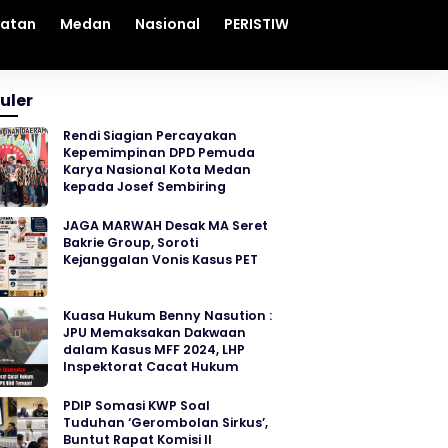
hatan
Medan
Nasional
PERISTIWA
Sosial
Sumut
uler
Rendi Siagian Percayakan
Kepemimpinan DPD Pemuda
Karya Nasional Kota Medan
kepada Josef Sembiring
JAGA MARWAH Desak MA Seret
Bakrie Group, Soroti
Kejanggalan Vonis Kasus PET
Kuasa Hukum Benny Nasution :
JPU Memaksakan Dakwaan
dalam Kasus MFF 2024, LHP
Inspektorat Cacat Hukum
PDIP Somasi KWP Soal
Tuduhan ‘Gerombolan Sirkus’,
Buntut Rapat Komisi II