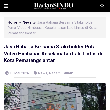
Home
News
Jasa Raharja Bersama Stakeholder
Putar Video Himbauan Keselamatan Lalu Lintas di Kota
Pematangsiantar
Jasa Raharja Bersama Stakeholder Putar
Video Himbauan Keselamatan Lalu Lintas di
Kota Pematangsiantar
18 Mei 2026
News
,
Ragam
,
Sumut