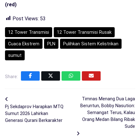
(red)
Post Views:
53
12 Tower Transmisi
12 Tower Transmisi Rusak
Cuaca Ekstrem
PLN
Pulihkan Sistem Kelistrikan
sumut
Share:
Timnas Menang Dua Laga
Beruntun, Bobby Nasution:
Pj Sekdaprov Harapkan MTQ
Semangat Terus, Kalau
Sumut 2026 Lahirkan
Orang Medan Bilang Ribak
Generasi Qurani Berkarakter
Sude